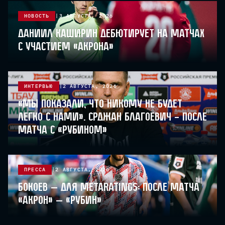
НОВОСТЬ
3 АВГУСТА, 2026
Даниил Каширин дебютирует на матчах
с участием «Акрона»
ИНТЕРВЬЮ
2 АВГУСТА, 2026
«Мы показали, что никому не будет
легко с нами». Срджан Благоевич – после
матча с «Рубином»
ПРЕССА
2 АВГУСТА, 2026
Бокоев — для Metaratings: после матча
«Акрон» — «Рубин»