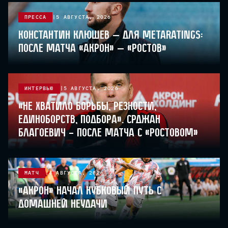
ПРЕССА
5 АВГУСТА, 2026
Константин Клюшев — для Metaratings:
после матча «Акрон» — «Ростов»
ИНТЕРВЬЮ
5 АВГУСТА, 2026
«Не хватило борьбы, резкости,
единоборств, подбора». Срджан
Благоевич – после матча с «Ростовом»
МАТЧ
4 АВГУСТА, 2026
«Акрон» начал кубковый путь с
домашней неудачи