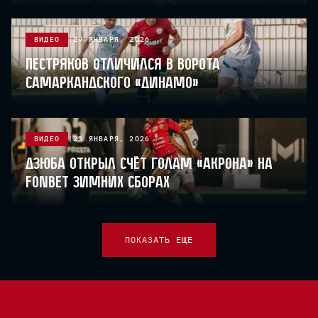
ВИДЕО
29 ЯНВАРЯ, 2026
Пестряков отличился в ворота
самаркандского «Динамо»
ВИДЕО
23 ЯНВАРЯ, 2026
Дзюба открыл счёт голам «Акрона» на
FONBET Зимних сборах
ПОКАЗАТЬ ЕЩЕ