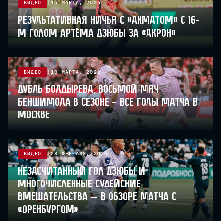
ВИДЕО
15 МАРТА, 2026
Результативная ничья с «Ахматом» с 16-
м голом Артёма Дзюбы за «Акрон»
ВИДЕО
10 МАРТА, 2026
Дубль Болдырева, восьмой мяч
Беншимола в сезоне – все голы матча в
Москве
ВИДЕО
28 ФЕВРАЛЯ, 2026
Незасчитанный гол Дзюбы и
многочисленные судейские
вмешательства — в обзоре матча с
«Оренбургом»