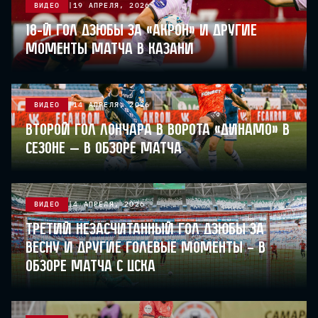
ВИДЕО
19 АПРЕЛЯ, 2026
18-й гол Дзюбы за «Акрон» и другие
моменты матча в Казани
ВИДЕО
14 АПРЕЛЯ, 2026
Второй гол Лончара в ворота «Динамо» в
сезоне — в обзоре матча
ВИДЕО
4 АПРЕЛЯ, 2026
Третий незасчитанный гол Дзюбы за
весну и другие голевые моменты – в
обзоре матча с ЦСКА