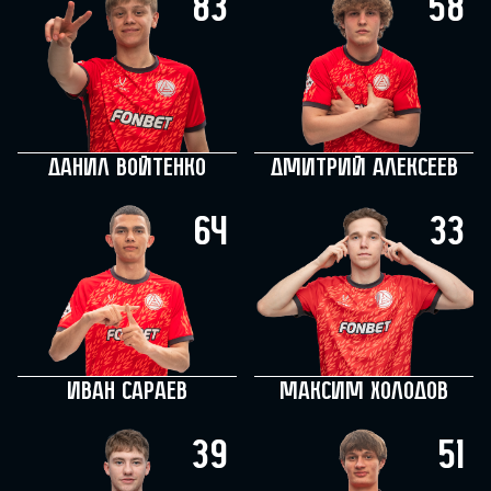
83
58
Данил Войтенко
Дмитрий Алексеев
64
33
Иван Сараев
Максим Холодов
39
51