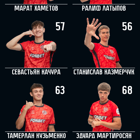
Марат Хаметов
Ралиф Латыпов
57
56
Севастьян Качура
Станислав Казмерчук
63
68
Тамерлан Кузьменко
Эдуард Мартиросян