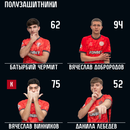
Полузащитники
62
94
Батырбий Чермит
Вячеслав Доброродов
75
52
К
Вячеслав Винников
Данила Лебедев