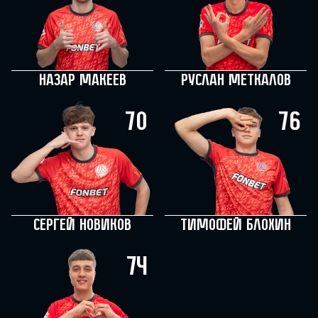
Назар Макеев
Руслан Меткалов
70
76
Сергей Новиков
Тимофей Блохин
74