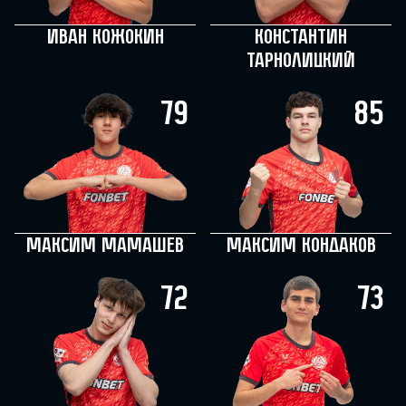
Иван Кожокин
Константин
Тарнолицкий
79
85
Максим Мамашев
Максим Кондаков
72
73