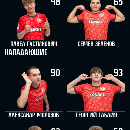
48
65
Павел Густинович
Семен Зеленов
Нападающие
90
93
Александр Морозов
Георгий Габлия