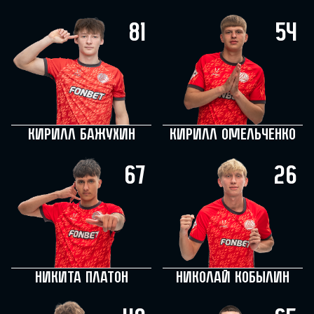
81
54
Кирилл Бажухин
Кирилл Омельченко
67
26
Никита Платон
Николай Кобылин