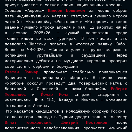
Фото
примут участие в матчах своих национальных команд.
Стать партнером
История
Гарантия и возврат
Болельщикам
Форвард «Акрона»
Жилсон Беншимол
за месяц собрал
Видео
Логотип
пять индивидуальных наград: статуэтки лучшего игрока
Инфраструктура
Карта болельщика
матчей с «Балтикой», «Ростовом» и «Ротором», а также
Контакты
звание лучшего игрока апреля и мая. 12 забитых мячей
Руководство
Поддержка
в сезоне 2025/26 – лучший показатель среди
тольяттинцев во всех турнирах. В том числе, и это
Команды
Программа лояльности
позволило Жилсону попасть в итоговую заявку Кабо-
Стать футболистом
U-15
Верде на ЧМ-2026. «Синие акулы» в группе сыграют с
испанцами, уругвайцами и саудовцами. Перед
Календарь
U-16
историческим дебютом на мундиале «креолы» проверят
свои силы с сербами и бермудами.
U-17
Стефан Лончар
продолжает стабильно привлекаться
Вучиничем в национальную сборную. В начале июня
МФЛ
«храбрые соколы» проведут два товарищеских матча с
Болгарией и Словакией, а наши боливийцы
Роберто
Фернандес
и
Йомар Роча
сыграют спарринги с
участниками ЧМ в США, Канаде и Мексике – командами
Шотландии и Алжира.
Что касается кандидатов в молодёжную сборную России,
то до лагеря команды в Турции доедет только голкипер
Игнат Тереховский
.
Дмитрий Пестряков
после
дополнительного медобследования пропустит июньский